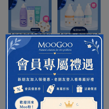
【 年中慶優惠 】寶寶夏日
【 年中慶 ! 重磅買2送1 】
保養組｜寶寶沐浴+全身乳
大容量 ! 人氣口碑雙乳液
液+護臀霜 ( 加贈，小熊圍
組 ( 加贈，經典沐浴乳
NT$1,590
NT$1,860
NT$2,790
NT$3,480
兜兜 )
500ml )
加入購物車
加入購物車
【 年中慶 ! 重磅買2送1 】
寶寶洗護保濕組｜小小牛