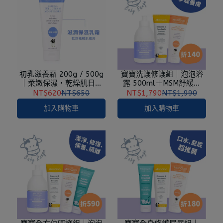
初乳滋養霜 200g / 500g
寶寶洗護修護組｜泡泡浴
｜柔嫩保濕・乾燥肌日常
露 500ml＋MSM舒緩霜
保養
200g＋柔舒/接骨木修復霜
NT$620
NT$650
NT$1,790
NT$1,990
120g 任選
加入購物車
加入購物車