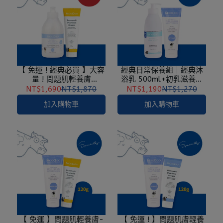
【 免運 ! 經典必買 】大容
經典日常保養組｜經典沐
量 ! 問題肌輕養膚
浴乳 500ml+初乳滋養霜
組-120g柔舒組(黃色)
200g
NT$1,690
NT$1,870
NT$1,190
NT$1,270
加入購物車
加入購物車
【 免運 】問題肌輕養膚-
【 免運 ! 】問題肌膚輕養