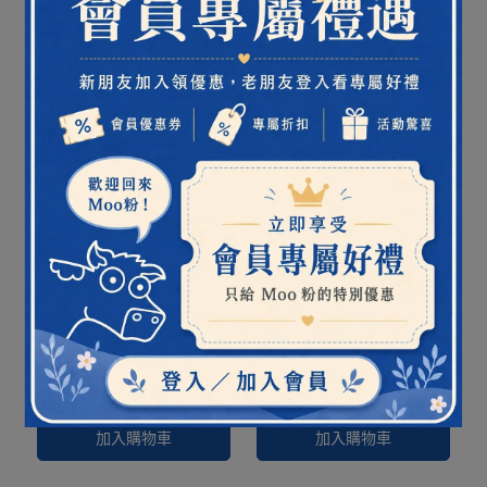
MSM舒緩霜 200g 二入組
【 免運 】問題肌輕養膚-
｜敏弱問題肌日常保濕・
柔舒組 ( 修復+滋養 )
全身舒緩呵護
NT$1,390
NT$1,500
NT$1,150
NT$1,210
加入購物車
加入購物車
【 免運 ! 】問題肌膚輕養
【 年中慶優惠 】肌膚問題
膚-接骨木組 ( 修復+滋養 )
修護組｜柔舒組 / 接骨木
120ml
NT$1,150
NT$1,360
NT$1,190
NT$1,340
加入購物車
加入購物車