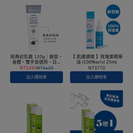
經典初乳霜 120g｜臉部・
【 肌膚調理 】玫瑰果精華
身體・雙手皆適用・日常
油 (100%w/v) 25ml
保濕
NT$390
NT$420
NT$770
加入購物車
加入購物車