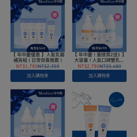
【 年中慶優惠 】人氣乳霜
【 年中慶 ! 重磅買2送1 】
補貨組 ( 日常保養推薦 )
大容量 ! 人氣口碑雙乳液
組 ( 加贈，經典沐浴乳
NT$1,790
NT$2,350
NT$2,790
NT$3,480
500ml )
加入購物車
加入購物車