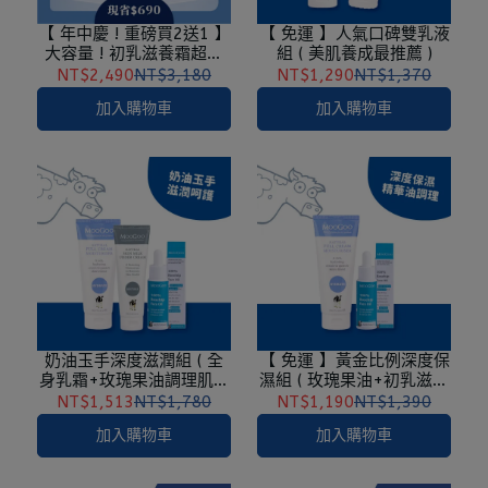
【 年中慶 ! 重磅買2送1 】
【 免運 】人氣口碑雙乳液
大容量 ! 初乳滋養霜超值
組 ( 美肌養成最推薦 )
組 ( 加贈，初乳滋養霜
NT$2,490
NT$3,180
NT$1,290
NT$1,370
200g ) -人氣乳液No.1
加入購物車
加入購物車
奶油玉手深度滋潤組 ( 全
【 免運 】黃金比例深度保
身乳霜+玫瑰果油調理肌膚
濕組 ( 玫瑰果油+初乳滋養
)
霜 )
NT$1,513
NT$1,780
NT$1,190
NT$1,390
加入購物車
加入購物車