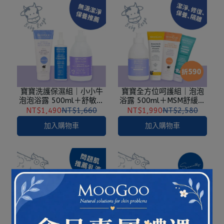
寶寶洗護保濕組｜小小牛
寶寶全方位呵護組｜泡泡
泡泡浴露 500ml＋舒敏洗
浴露 500ml＋MSM舒緩霜
髮露 250ml＋初乳滋養霜
200g＋柔舒/接骨木修復霜
NT$1,490
NT$1,660
NT$1,990
NT$2,580
200g
120g 任選＋護臀霜 75g
加入購物車
加入購物車