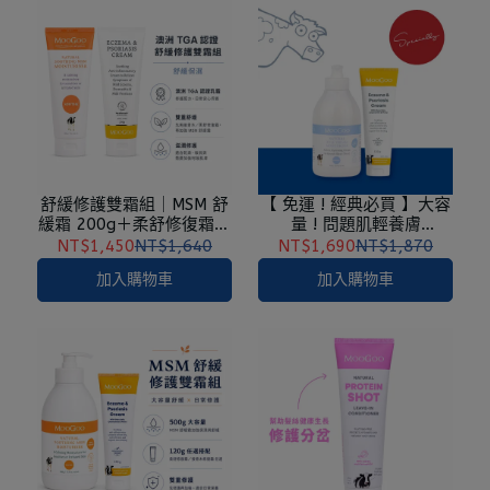
舒緩修護雙霜組｜MSM 舒
【 免運 ! 經典必買 】大容
緩霜 200g＋柔舒修復霜／
量 ! 問題肌輕養膚
接骨木修復霜 200g 任選
組-120g柔舒組(黃色)
NT$1,450
NT$1,640
NT$1,690
NT$1,870
加入購物車
加入購物車