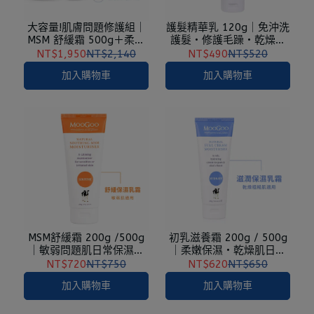
大容量!肌膚問題修護組｜
護髮精華乳 120g｜免沖洗
MSM 舒緩霜 500g＋柔舒
護髮・修護毛躁・乾燥髮
修復霜 /接骨木修復霜
適用
NT$1,950
NT$2,140
NT$490
NT$520
120g 任選
加入購物車
加入購物車
MSM舒緩霜 200g /500g
初乳滋養霜 200g / 500g
｜敏弱問題肌日常保濕・
｜柔嫩保濕・乾燥肌日常
舒緩乾燥・全身適用
保養
NT$720
NT$750
NT$620
NT$650
加入購物車
加入購物車