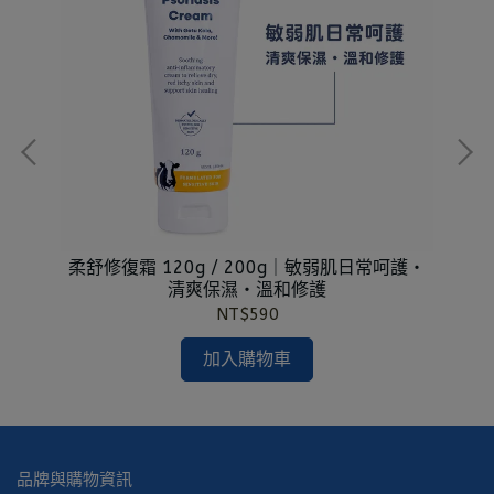
養推
柔舒修復霜 120g / 200g｜敏弱肌日常呵護・
【
清爽保濕・溫和修護
NT$590
加入購物車
品牌與購物資訊