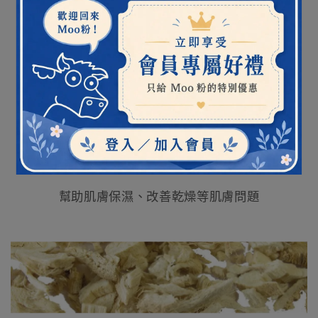
極乾燥問題肌膚
古老的草本藥方 - 藥蜀葵根
藥蜀葵根含有一種特殊黏液
富含類黃酮素及植物多糖
幫助肌膚保濕、改善乾燥等肌膚問題