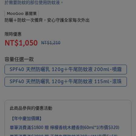
於需要防蚊的部位使用防蚊液。
MooGoo 慕爾果
防曬＋防蚊一次備齊，安心守護全家每次外出
限時優惠
NT$1,050
NT$1,210
容量任選一款
SPF40 天然防曬乳 120g＋牛尾防蚊液 200ml-噴霧
SPF40 天然防曬乳 120g＋牛尾防蚊液 115ml-滾珠
此商品參與的優惠活動
【年中慶加價購】
單筆消費滿$1800 贈 檸檬香桃木體香劑60ml*1(市價$320)