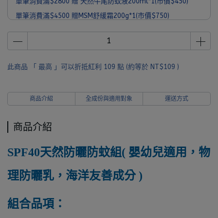
單筆消費滿$2800 贈 天然牛尾防蚊液200ml*1(市價$450)
單筆消費滿$4500 贈MSM舒緩霜200g*1(市價$750)
單筆消費滿$6000 贈 MooGoo經典旅行組*1(市價$1090)
此商品 「 最高 」可以折抵紅利
109
點 (約等於
NT$109
)
商品介紹
全成份與適用對象
運送方式
商品介紹
SPF40天然防曬防蚊組( 嬰幼兒適用，物
理防曬乳，海洋友善成分 )
組合品項
：