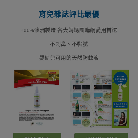
育兒雜誌評比最優
100%
澳洲製造 各大媽媽團購網愛用首選
不刺鼻、不黏膩
嬰幼兒可用的天然防蚊液