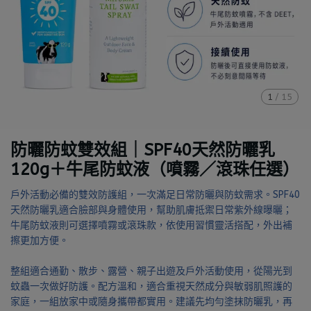
1
/
15
防曬防蚊雙效組｜SPF40天然防曬乳
120g＋牛尾防蚊液（噴霧／滾珠任選）
戶外活動必備的雙效防護組，一次滿足日常防曬與防蚊需求。SPF40
天然防曬乳適合臉部與身體使用，幫助肌膚抵禦日常紫外線曝曬；
牛尾防蚊液則可選擇噴霧或滾珠款，依使用習慣靈活搭配，外出補
擦更加方便。
整組適合通勤、散步、露營、親子出遊及戶外活動使用，從陽光到
蚊蟲一次做好防護。配方溫和，適合重視天然成分與敏弱肌照護的
家庭，一組放家中或隨身攜帶都實用。建議先均勻塗抹防曬乳，再