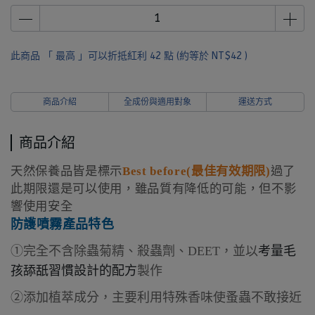
單筆消費滿$6000 贈 MooGoo經典旅行組*1(市價$1090)
此商品 「 最高 」可以折抵紅利
42
點 (約等於
NT$42
)
商品介紹
全成份與適用對象
運送方式
商品介紹
天然保養品皆是標示
Best before(最佳有效期限)
過了
此期限還是可以使用，雖品質有降低的可能，但不影
響使用安全
防護噴霧
產品特色
①完全不含除蟲菊精、殺蟲劑、
DEET
，並以
考量毛
孩舔舐習慣設計的配方
製作
②添加植萃成分，主要利用特殊香味使蚤蟲不敢接近