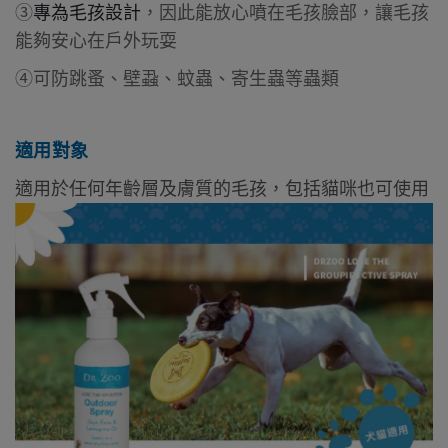
③
專為毛孩設計
，因此能放心噴在毛孩臉部，讓毛孩
能夠安心在戶外玩耍
④可防跳蚤、壁蝨、蚊蟲、寄生蟲等蟲類
適用對象
適用於任何年齡層及膚質的毛孩，包括貓咪也可使用