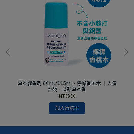
值組
草本體香劑 60ml/115ml・檸檬香桃木 ｜人氣
香
熱銷・清新草本香
NT$320
加入購物車