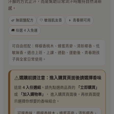
汗腺的方式止汗，而是幫助日常流汗時維持自然清新
感。
🌿 無鋁鹽配方
🤍 敏弱肌友善
👦 青春期可用
🚚 任選 4 入免運
可自由搭配：檸檬香桃木、蜂蜜燕麥、清新椰香、低
敏無香。適合上班、上課、通勤、運動後、青春期孩
子與全家日常使用。
⚠️
選購前請注意：進入購買頁面後請選擇香味
這是
4 入任選組
。請先點選商品頁的
「立即購買」
或
「加入購物車」
， 進入購買頁面後，再依頁面提
示選擇你想要的香味組合。
可選香味：檸檬香桃木、蜂蜜燕麥、清新椰香、