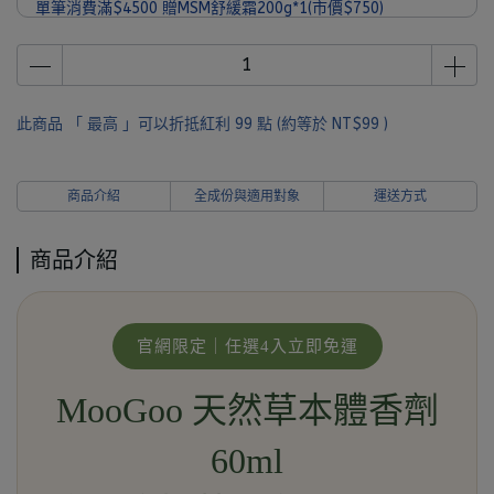
單筆消費滿$4500 贈MSM舒緩霜200g*1(市價$750)
單筆消費滿$6000 贈 MooGoo經典旅行組*1(市價$1090)
此商品 「 最高 」可以折抵紅利
99
點 (約等於
NT$99
)
商品介紹
全成份與適用對象
運送方式
商品介紹
官網限定｜任選4入立即免運
MooGoo 天然草本體香劑
60ml