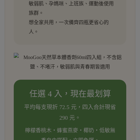
敏弱肌、孕媽咪、上班族、運動後使用
族群。
想全家共用，一次備齊四瓶更省心的
人。
任選 4 入，現在最划算
平均每支現折 72.5 元，四入合計現省
290 元。
檸檬香桃木・蜂蜜燕麥・椰奶・低敏無