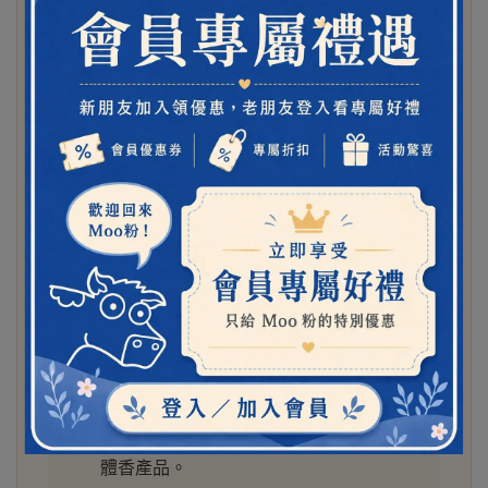
氣。
低敏無香：
無香設計，適合敏弱肌與不
喜歡香味的人。
適合哪些人選 4 入組？
容易流汗、擔心腋下異味的人。
正在找無鋁鹽、無酒精、無人工香精體
香劑的人。
青春期孩子開始有汗味，爸媽想找溫和
體香產品。