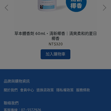
戶外
草本體香劑 60ml・清新椰香｜清爽柔和的夏日
草
椰香
NT$320
加入購物車
品牌與購物資訊
關於我們
會員中心
退換貨政策
隱私權政策
服務條款
聯絡我們
客服專線：07-5572926