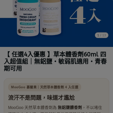
1
/
13
【 任選4入優惠 】草本體香劑60ml 四
入超值組｜無鋁鹽・敏弱肌適用・青春
期可用
MooGoo 慕爾果｜天然草本體香劑 4 入任選
流汗不是問題，味道才尷尬
MooGoo 天然草本體香劑為
無鋁鹽體香劑
，不以堵住