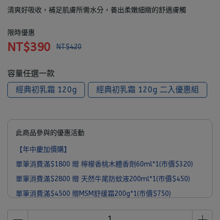
清爽好吸收，補足肌膚所需水分，養出柔嫩細緻的舒適膚觸
限時優惠
NT$390
NT$420
容量任選一款
經典初乳霜 120g
經典初乳霜 120g 二入優惠組
此商品參與的優惠活動
【年中慶加價購】
單筆消費滿$1800 贈 檸檬香桃木體香劑60ml*1(市價$320)
單筆消費滿$2800 贈 天然牛尾防蚊液200ml*1(市價$450)
單筆消費滿$4500 贈MSM舒緩霜200g*1(市價$750)
單筆消費滿$6000 贈 MooGoo經典旅行組*1(市價$1090)