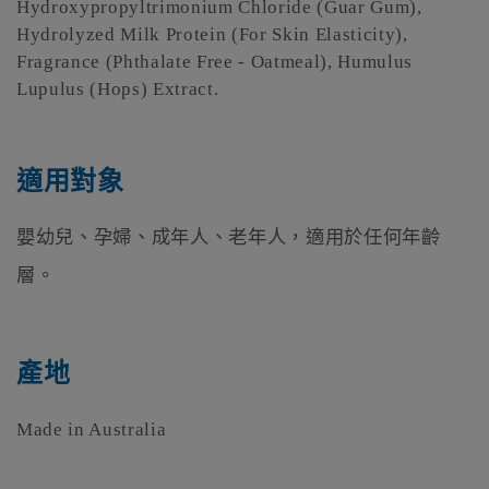
Hydroxypropyltrimonium Chloride (Guar Gum),
Hydrolyzed Milk Protein (For Skin Elasticity),
Fragrance (Phthalate Free - Oatmeal), Humulus
Lupulus (Hops) Extract.
適用對象
嬰幼兒、孕婦、成年人、老年人，適用於任何年齡
層。
產地
Made in Australia