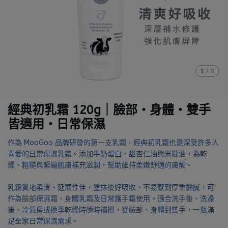
1
/
9
經典初乳霜 120g｜臉部・身體・雙手
皆適用・日常保濕
作為 MooGoo 品牌研發的第一支乳霜，經典初乳霜也是深受許多人
喜愛的日常保濕乳霜。添加牛奶蛋白、甜杏仁油與米糠油，為乾
燥、粗糙與緊繃肌膚補充滋潤，幫助維持柔嫩舒適的膚觸。
乳霜質地柔滑、延展性佳，塗抹後好吸收、不易感到厚重黏膩，可
作為臉部保濕霜、身體乳霜及日常護手霜使用。適合洗手後、洗澡
後、冷氣房或換季乾燥時隨時補擦，從臉部、身體到雙手，一瓶滿
足全家日常保濕需求。