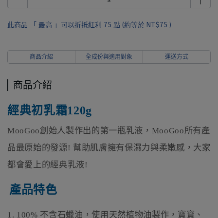
此商品 「 最高 」可以折抵紅利
75
點 (約等於
NT$75
)
商品介紹
全成份與適用對象
運送方式
商品介紹
經典初乳霜
120g
MooGoo
創始人製作出的第一瓶乳液，
MooGoo
所有產
品最原始的發源
!
幫助肌膚擁有保濕力與柔嫩感，大家
都會愛上的經典乳液
!
產品特色
1.
100%
不含石蠟油，使用天然植物油製作，寶寶、