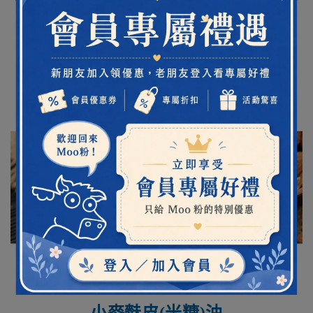
素
是一種保養皮膚及滋潤效果極佳的植物油
可幫助肌膚光滑柔嫩、調理肌膚線條
小麥麩皮(米糠)油