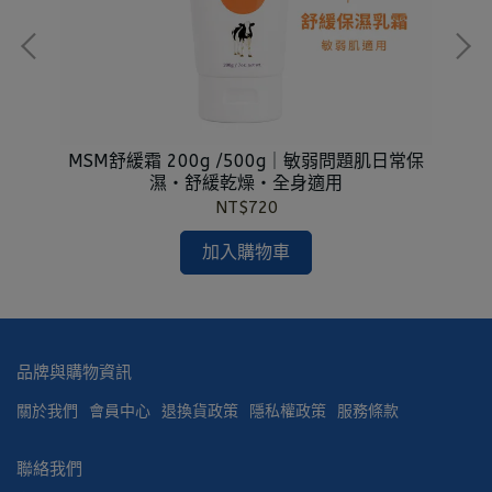
 )
MSM舒緩霜 200g /500g｜敏弱問題肌日常保
初
濕・舒緩乾燥・全身適用
NT$720
加入購物車
品牌與購物資訊
關於我們
會員中心
退換貨政策
隱私權政策
服務條款
聯絡我們