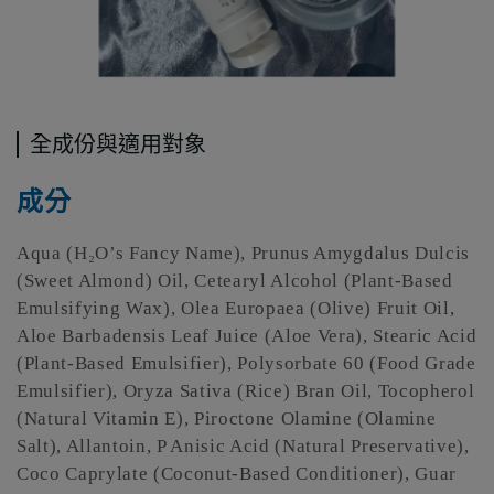
全成份與適用對象
成分
Aqua (H₂O’s Fancy Name), Prunus Amygdalus Dulcis
(Sweet Almond) Oil, Cetearyl Alcohol (Plant-Based
Emulsifying Wax), Olea Europaea (Olive) Fruit Oil,
Aloe Barbadensis Leaf Juice (Aloe Vera), Stearic Acid
(Plant-Based Emulsifier), Polysorbate 60 (Food Grade
Emulsifier), Oryza Sativa (Rice) Bran Oil, Tocopherol
(Natural Vitamin E), Piroctone Olamine (Olamine
Salt), Allantoin, P Anisic Acid (Natural Preservative),
Coco Caprylate (Coconut-Based Conditioner), Guar