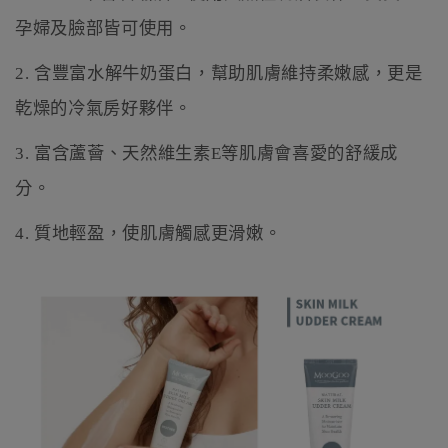
孕婦及臉部皆可使用。
2.
含豐富水解牛奶蛋白，幫助肌膚維持柔嫩感，更是
乾燥的冷氣房好夥伴。
3.
富含蘆薈、天然維生素
E
等肌膚會喜愛的舒緩成
分。
4.
質地輕盈，使肌膚觸感更滑嫩。