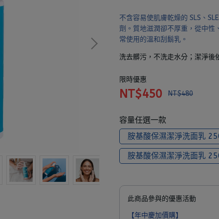
不含容易使肌膚乾燥的 SLS、SLES，
劑。質地滋潤卻不厚重，從中性
常使用的溫和刮鬍乳。
洗去髒污，不洗走水分；潔淨後
限時優惠
NT$450
NT$480
容量任選一款
胺基酸保濕潔淨洗面乳 25
胺基酸保濕潔淨洗面乳 25
此商品參與的優惠活動
【年中慶加價購】