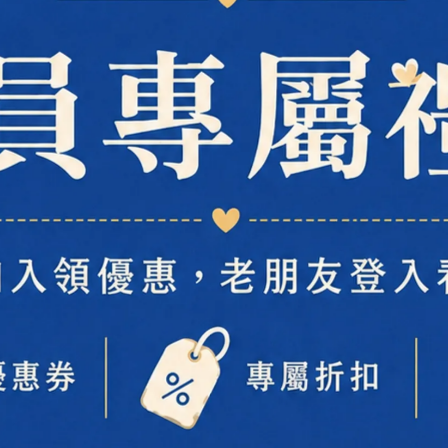
MooGoo
胺基酸保濕潔淨洗面乳有不同嗎
這是一款由椰子、葡萄糖萃取出的
四種天然清潔胺基酸成分調和而成
無使用
SLS
等石油提煉的刺激性清潔成分
質地非常溫和，可減少肌膚乾燥、油膩感
簡單卻嚴謹的成分
帶給您獨一無二的洗顏舒適感