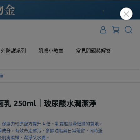
戶外防護系列
肌膚小教室
常見問題與解答
繃
乳 250ml｜玻尿酸水潤潔淨
保濕力較原配方提升 4 倍。乳霜般絲滑細緻的質地，
淨成分，有效帶走髒污、多餘油脂與日常殘留，同時避
後肌膚柔嫩、潔淨又水潤。