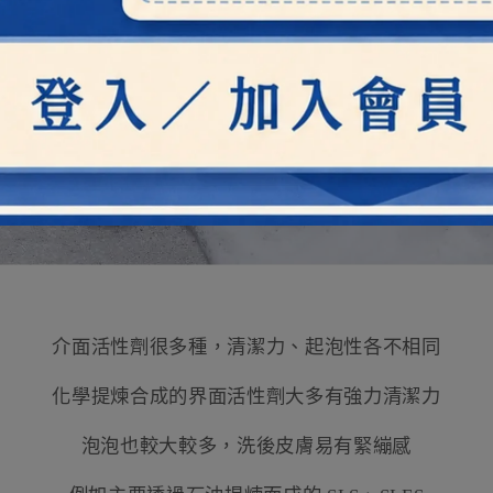
介面活性劑很多種，清潔力、起泡性各不相同
化學提煉合成的界面活性劑大多有強力清潔力
泡泡也較大較多，洗後皮膚易有緊繃感