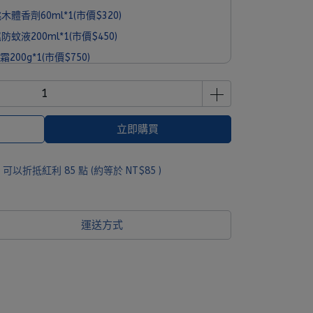
體香劑60ml*1(市價$320)
蚊液200ml*1(市價$450)
200g*1(市價$750)
o經典旅行組*1(市價$1090)
立即購買
 」可以折抵紅利
85
點 (約等於
NT$85
)
運送方式