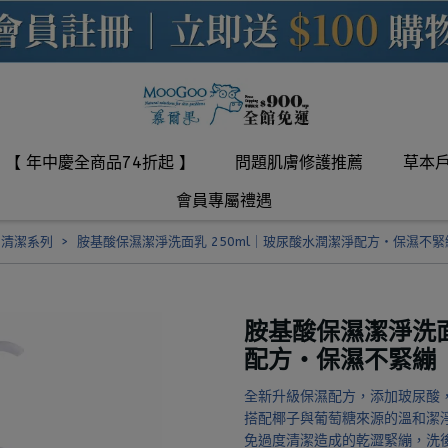
【 年中慶全商品74折起 】
問題肌膚修護推薦
草本
會員專屬禮遇
和清潔系列
胺基酸保濕潔淨洗面乳 250ml｜玻尿酸水潤潔淨配方・保濕不緊
胺基酸保濕潔淨洗面
配方・保濕不緊繃
全新升級保濕配方，添加玻尿酸，
搭配椰子與葡萄糖來源的溫和潔
免過度清潔造成的乾澀緊繃，洗