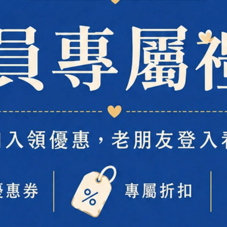
天然親膚洗淨泡沫適合各種膚質
添加蘆薈、金盞花、木瓜萃取物
能舒緩保濕穩定臉部肌膚狀況
除去臉部老廢角質並調理肌膚
不過度清潔同時保持肌膚油脂平衡
洗後臉部擁有柔嫩清爽潔淨感