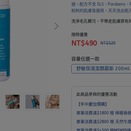
適。配方不含 SLS、Parabens
粉刺的肌膚皆適用，天天洗出乾
洗淨毛孔髒污，不帶走肌膚原有
限時優惠
NT$490
NT$520
容量任選一款
舒敏保濕潔顏慕斯 200ml
此商品參與的優惠活動
【年中慶加價購】
單筆消費滿$1800 贈 檸檬香桃木
單筆消費滿$2800 贈 天然牛尾防
單筆消費滿$4500 贈MSM舒緩霜