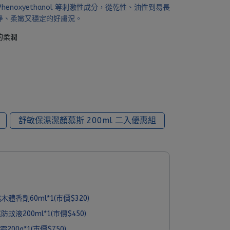
、Phenoxyethanol 等刺激性成分，從乾性、油性到易長
淨、柔嫩又穩定的好膚況。
的柔潤
舒敏保濕潔顏慕斯 200ml 二入優惠組
體香劑60ml*1(市價$320)
蚊液200ml*1(市價$450)
200g*1(市價$750)