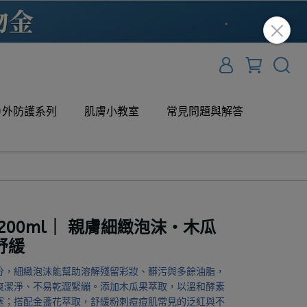
戶外防護系列
肌膚小教室
常見問題與解答
200ml｜ 親膚細緻泡沫・木瓜
舒緩
分，細緻泡沫能幫助溶解殘留彩妝、髒污與多餘油脂，
爽潔淨、不易乾澀緊繃。添加木瓜果萃取，以溫和酵素
塞；搭配金盞花萃取，舒緩粉刺痘痘肌常見的泛紅與不