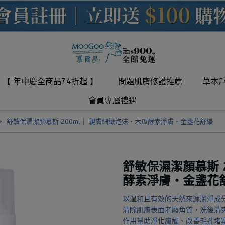
【 年中慶全商品74折起 】
問題肌膚修護推薦
草本
會員專屬禮遇
舒敏保濕潔顏慕斯 200ml｜ 親膚細緻泡沫・木瓜酵素淨膚・金盞花舒緩
舒敏保濕潔顏慕斯 
酵素淨膚・金盞花
以溫和且有效的天然來源潔淨成
清除肌膚表面老廢角質，洗後清
作用幫助淨化膚觸、改善毛孔堵