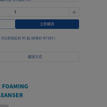
o經典旅行組*1(市價$1090)
立即購買
 」可以折抵紅利
95
點 (約等於
NT$95
)
運送方式