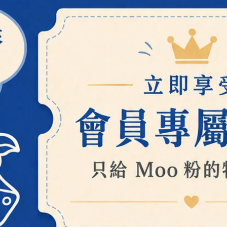
菸鹼醯胺(維生素B3)
調理臉部肌膚提升肌膚防護屏障
維生素B3廣泛存在於各種食物中